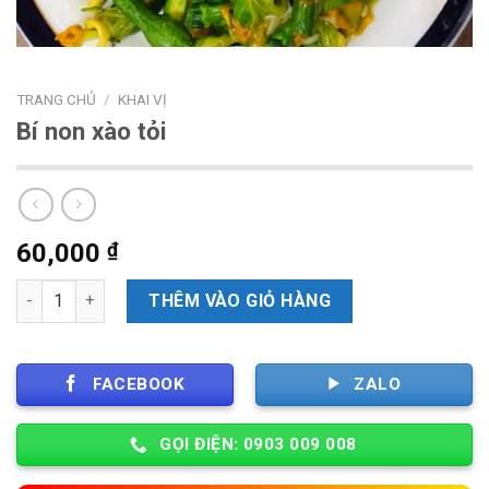
TRANG CHỦ
/
KHAI VỊ
Bí non xào tỏi
60,000
₫
Số lượng
THÊM VÀO GIỎ HÀNG
FACEBOOK
ZALO
GỌI ĐIỆN: 0903 009 008