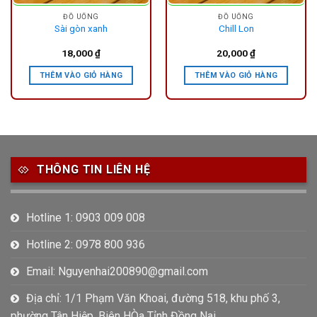
ĐỒ UỐNG
ĐỒ UỐNG
Sài gòn xanh
Chill Lon
18,000
₫
20,000
₫
THÊM VÀO GIỎ HÀNG
THÊM VÀO GIỎ HÀNG
THÔNG TIN LIÊN HỆ
Hotline 1: 0903 009 008
Hotline 2: 0978 800 936
Email: Nguyenhai200890@gmail.com
Địa chỉ: 1/1 Phạm Văn Khoai, đường 518, khu phố 3,
phường Tân Hiệp, Biên HÒa Tỉnh Đồng Nai