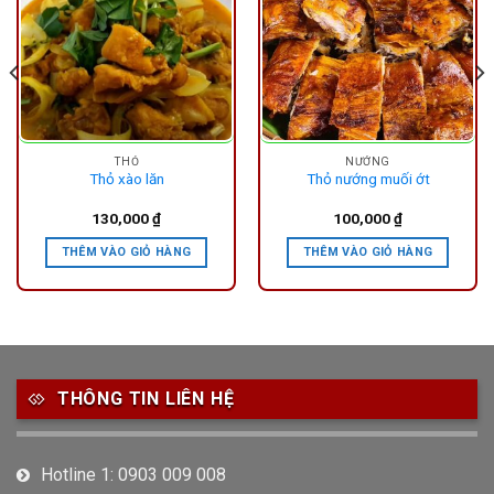
THỎ
NƯỚNG
Thỏ xào lăn
Thỏ nướng muối ớt
130,000
₫
100,000
₫
THÊM VÀO GIỎ HÀNG
THÊM VÀO GIỎ HÀNG
THÔNG TIN LIÊN HỆ
Hotline 1: 0903 009 008