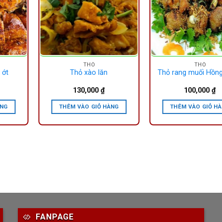
THỎ
THỎ
 ớt
Thỏ xào lăn
Thỏ rang muối Hồn
130,000
₫
100,000
₫
ÀNG
THÊM VÀO GIỎ HÀNG
THÊM VÀO GIỎ H
FANPAGE