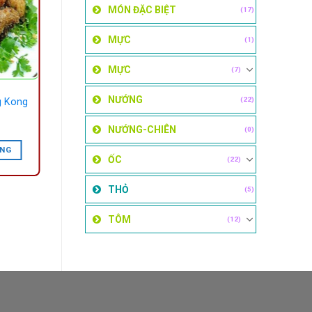
MÓN ĐẶC BIỆT
(17)
MỰC
(1)
MỰC
(7)
NƯỚNG
(22)
g Kong
NƯỚNG-CHIÊN
(0)
ÀNG
ỐC
(22)
THỎ
(5)
TÔM
(12)