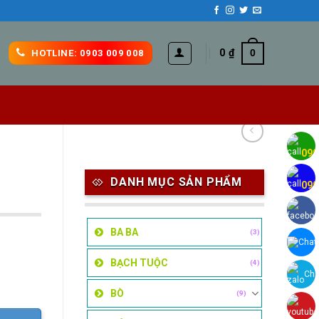
0
₫
0
HOTLINE: 0903 009 008
H
090
H
DANH MỤC SẢN PHẨM
090
BA BA
(3)
Chat
BẠCH TUỘC
(4)
Cha
BÒ
(9)