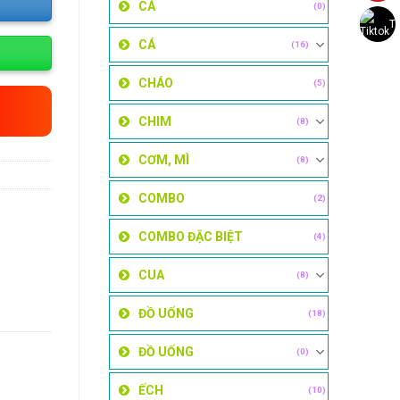
CÁ
(0)
Ti
CÁ
(16)
CHÁO
(5)
CHIM
(8)
CƠM, MÌ
(8)
COMBO
(2)
COMBO ĐẶC BIỆT
(4)
CUA
(8)
ĐỒ UỐNG
(18)
ĐỒ UỐNG
(0)
ẾCH
(10)