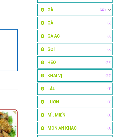
GÀ
(20)
GÀ
(2)
GÀ ÁC
(0)
GỎI
(7)
HEO
(18)
KHAI VỊ
(16)
LẪU
(8)
LƯƠN
(6)
MÌ, MIẾN
(4)
MÓN ĂN KHÁC
(1)