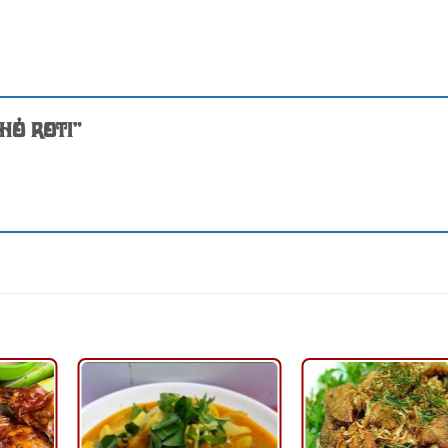
Thỏ roti”