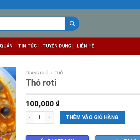
 QUÁN
TIN TỨC
TUYỂN DỤNG
LIÊN HỆ
TRANG CHỦ
/
THỎ
Thỏ roti
100,000
₫
Số lượng
THÊM VÀO GIỎ HÀNG