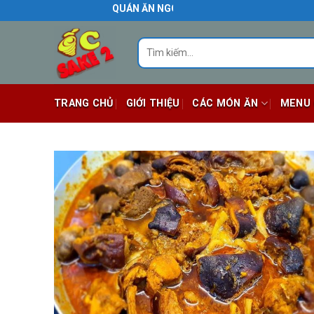
Skip
QUÁN ĂN NGON BIÊN HÒA
to
content
Tìm
kiếm:
TRANG CHỦ
GIỚI THIỆU
CÁC MÓN ĂN
MENU