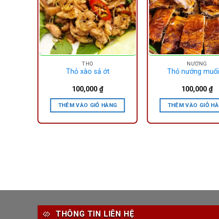
THỎ
NƯỚNG
Thỏ xào sả ớt
Thỏ nướng muối
100,000
₫
100,000
₫
THÊM VÀO GIỎ HÀNG
THÊM VÀO GIỎ H
THÔNG TIN LIÊN HỆ