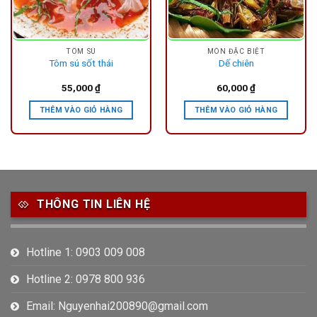
TÔM SÚ
MÓN ĐẶC BIỆT
Tôm sú sốt thái
Dế chiên
55,000
₫
60,000
₫
THÊM VÀO GIỎ HÀNG
THÊM VÀO GIỎ HÀNG
THÔNG TIN LIÊN HỆ
Hotline 1: 0903 009 008
Hotline 2: 0978 800 936
Email: Nguyenhai200890@gmail.com