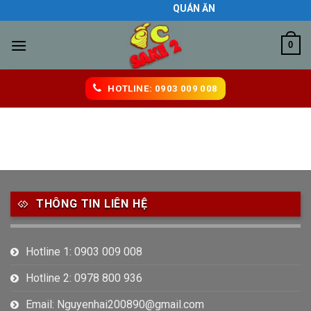
Skip
QUÁN ĂN NGON BIÊN HÒA
to
content
0
HOTLINE: 0903 009 008
THÔNG TIN LIÊN HỆ
Hotline 1: 0903 009 008
Hotline 2: 0978 800 936
Email: Nguyenhai200890@gmail.com