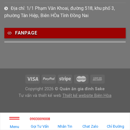
Địa chỉ: 1/1 Phạm Văn Khoai, đường 518, khu phố 3,
phường Tân Hiệp, Biên HÒa Tỉnh Đồng Nai
FANPAGE
Copyright 2026 ©
Quán ăn gia đình Sake
Tư vấn và thiết kế web
Thiết kế website Biên Hòa
0903009008
Gọi Tư Vấn
Nhắn Tin
Chat Zalo
Chỉ Đường
Menu