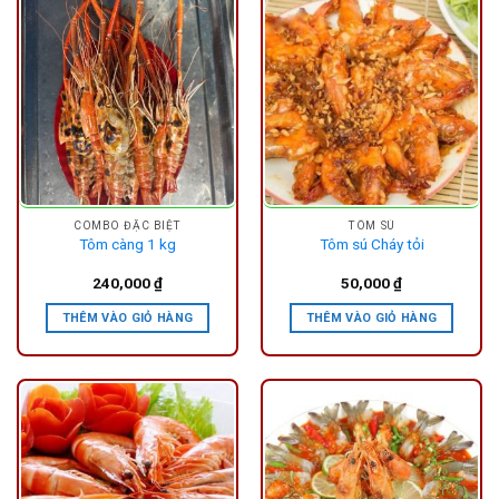
COMBO ĐẶC BIỆT
TÔM SÚ
Tôm càng 1 kg
Tôm sú Cháy tỏi
240,000
₫
50,000
₫
THÊM VÀO GIỎ HÀNG
THÊM VÀO GIỎ HÀNG