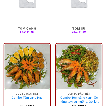
TÔM CÀNG
TÔM SÚ
4 SẢN PHẨM
6 SẢN PHẨM
COMBO ĐẶC BIỆT
COMBO ĐẶC BIỆT
Combo Tôm càng Hàu
Combo Tôm càng xanh, Ốc
móng tay rau muống, Gỏi khô
lìm kìm
139,000
₫
189,000
₫