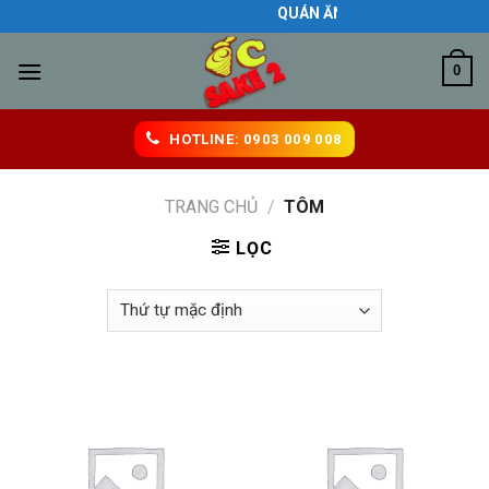
Skip
QUÁN ĂN NGON BIÊN HÒA
to
content
0
HOTLINE: 0903 009 008
TRANG CHỦ
/
TÔM
LỌC