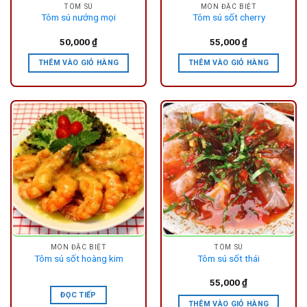
TÔM SÚ
MÓN ĐẶC BIỆT
Tôm sú nướng mọi
Tôm sú sốt cherry
50,000
₫
55,000
₫
THÊM VÀO GIỎ HÀNG
THÊM VÀO GIỎ HÀNG
MÓN ĐẶC BIỆT
TÔM SÚ
Tôm sú sốt hoàng kim
Tôm sú sốt thái
55,000
₫
ĐỌC TIẾP
THÊM VÀO GIỎ HÀNG