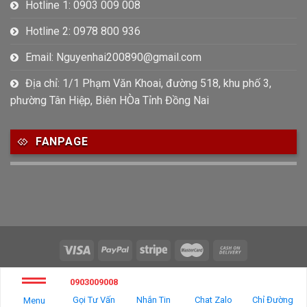
Hotline 1: 0903 009 008
Hotline 2: 0978 800 936
Email: Nguyenhai200890@gmail.com
Địa chỉ: 1/1 Phạm Văn Khoai, đường 518, khu phố 3,
phường Tân Hiệp, Biên HÒa Tỉnh Đồng Nai
FANPAGE
Copyright 2026 ©
Quán ăn gia đình Sake
0903009008
Tư vấn và thiết kế web
Thiết kế website Biên Hòa
Gọi Tư Vấn
Nhắn Tin
Chat Zalo
Chỉ Đường
Menu