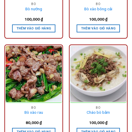
BÒ
BÒ
Bò nướng
Bò xào bông cải
100,000
₫
100,000
₫
THÊM VÀO GIỎ HÀNG
THÊM VÀO GIỎ HÀNG
BÒ
BÒ
Bò xào rau
Cháo bò bằm
80,000
₫
100,000
₫
THÊM VÀO GIỎ HÀNG
THÊM VÀO GIỎ HÀNG