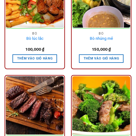
BÒ
BÒ
Bò lúc lắc
Bò nhúng mẻ
100,000
₫
150,000
₫
THÊM VÀO GIỎ HÀNG
THÊM VÀO GIỎ HÀNG