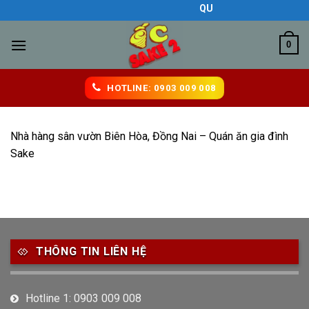
Skip
QUÁN ĂN NGON BIÊN HÒ
to
content
0
HOTLINE: 0903 009 008
Nhà hàng sân vườn Biên Hòa, Đồng Nai – Quán ăn gia đình
Sake
THÔNG TIN LIÊN HỆ
Hotline 1: 0903 009 008