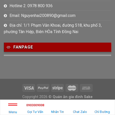
Hotline 2: 0978 800 936
Email: Nguyenhai200890@gmail.com
Địa chỉ: 1/1 Phạm Văn Khoai, đường 518, khu phố 3,
phường Tân Hiệp, Biên HÒa Tỉnh Đồng Nai
FANPAGE
Copyright 2026 ©
Quán ăn gia đình Sake
Tư vấn và thiết kế web
Thiết kế website Biên Hòa
0903009008
Gọi Tư Vấn
Nhắn Tin
Chat Zalo
Chỉ Đường
Menu