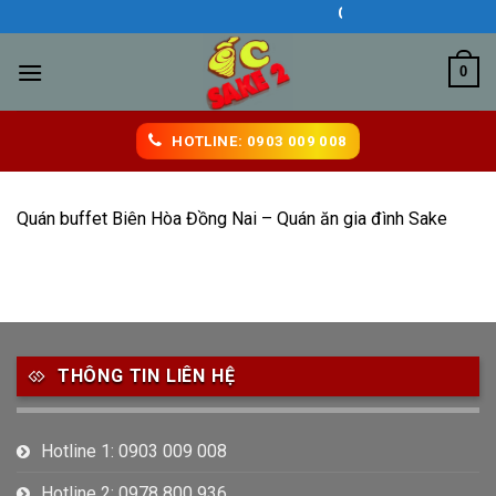
Skip
QUÁN ĂN NGON BIÊN 
to
content
0
HOTLINE: 0903 009 008
Quán buffet Biên Hòa Đồng Nai – Quán ăn gia đình Sake
THÔNG TIN LIÊN HỆ
Hotline 1: 0903 009 008
Hotline 2: 0978 800 936