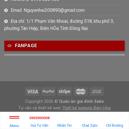
Email: Nguyenhai200890@gmail.com
Địa chỉ: 1/1 Phạm Văn Khoai, đường 518, khu phố 3,
phường Tân Hiệp, Biên HÒa Tỉnh Đồng Nai
FANPAGE
Copyright 2026 ©
Quán ăn gia đình Sake
Tư vấn và thiết kế web
Thiết kế website Biên Hòa
0903009008
Gọi Tư Vấn
Nhắn Tin
Chat Zalo
Chỉ Đường
Menu