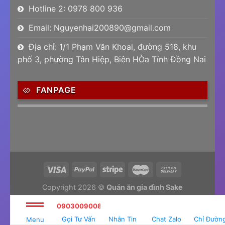
Hotline 2: 0978 800 936
Email: Nguyenhai200890@gmail.com
Địa chỉ: 1/1 Phạm Văn Khoai, đường 518, khu
phố 3, phường Tân Hiệp, Biên HÒa Tỉnh Đồng Nai
FANPAGE
Copyright 2026 ©
Quán ăn gia đình Sake
Tư vấn và thiết kế web
Thiết kế website Biên Hòa
0903009008
Gọi Tư Vấn
Nhắn Tin
Chat Zalo
Chỉ Đườn
Menu