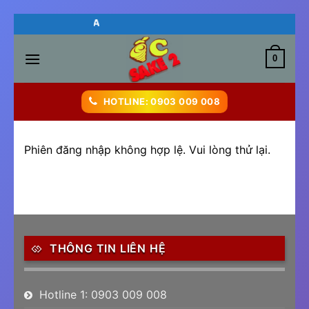
Skip
 ĂN NGON BIÊN HÒA
to
content
0
HOTLINE: 0903 009 008
Phiên đăng nhập không hợp lệ. Vui lòng thử lại.
THÔNG TIN LIÊN HỆ
Hotline 1: 0903 009 008