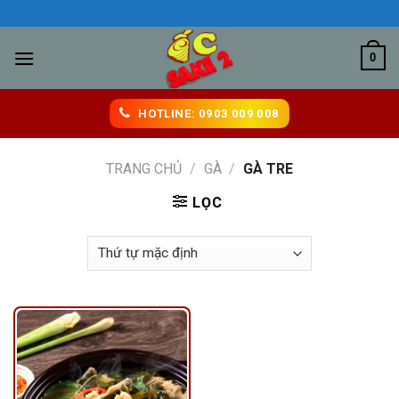
Skip
QUÁN ĂN NGON BIÊN 
to
content
0
HOTLINE: 0903 009 008
TRANG CHỦ
/
GÀ
/
GÀ TRE
LỌC