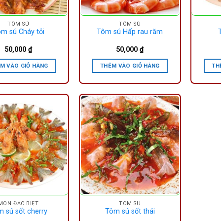
TÔM SÚ
TÔM SÚ
m sú Cháy tỏi
Tôm sú Hấp rau răm
50,000
₫
50,000
₫
M VÀO GIỎ HÀNG
THÊM VÀO GIỎ HÀNG
TH
MÓN ĐẶC BIỆT
TÔM SÚ
 sú sốt cherry
Tôm sú sốt thái