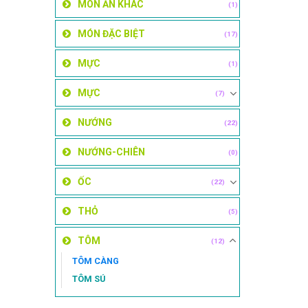
MÓN ĂN KHÁC
(1)
MÓN ĐẶC BIỆT
(17)
MỰC
(1)
MỰC
(7)
NƯỚNG
(22)
NƯỚNG-CHIÊN
(0)
ỐC
(22)
THỎ
(5)
TÔM
(12)
TÔM CÀNG
TÔM SÚ