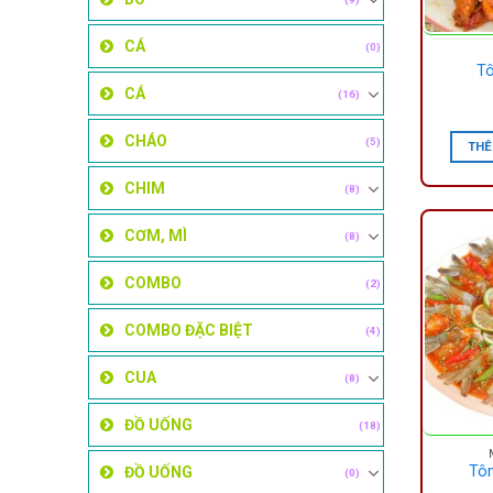
CÁ
(0)
Tô
CÁ
(16)
CHÁO
(5)
THÊ
CHIM
(8)
CƠM, MÌ
(8)
COMBO
(2)
COMBO ĐẶC BIỆT
(4)
CUA
(8)
ĐỒ UỐNG
(18)
Tôm
ĐỒ UỐNG
(0)