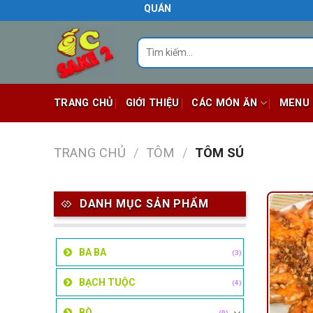
Skip
QUÁN ĂN NGON BIÊN HÒA
to
content
Tìm
kiếm:
TRANG CHỦ
GIỚI THIỆU
CÁC MÓN ĂN
MENU
TRANG CHỦ
/
TÔM
/
TÔM SÚ
DANH MỤC SẢN PHẨM
BA BA
(3)
BẠCH TUỘC
(4)
BÒ
(9)