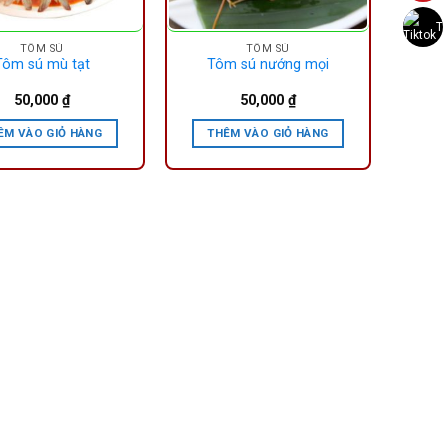
Ti
TÔM SÚ
TÔM SÚ
Tôm sú mù tạt
Tôm sú nướng mọi
50,000
₫
50,000
₫
ÊM VÀO GIỎ HÀNG
THÊM VÀO GIỎ HÀNG