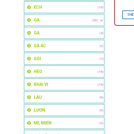
ẾCH
(10)
THÊ
GÀ
(20)
GÀ
(2)
GÀ ÁC
(0)
GỎI
(7)
HEO
(18)
KHAI VỊ
(16)
LẪU
(8)
LƯƠN
(6)
MÌ, MIẾN
(4)