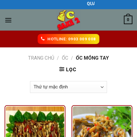
Skip
QUÁN ĂN NGON BIÊN HÒA
to
content
0
HOTLINE: 0903 009 008
TRANG CHỦ
/
ỐC
/
ỐC MÓNG TAY
LỌC