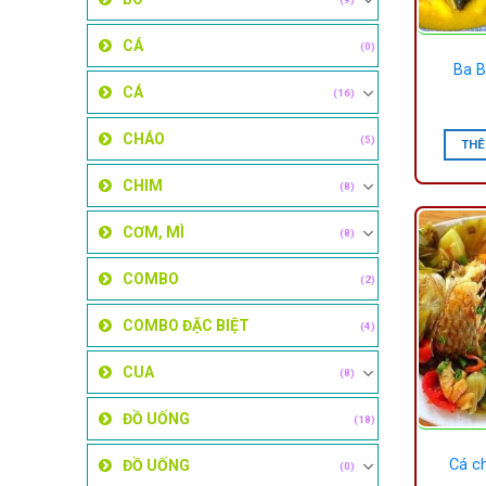
CÁ
(0)
Ba B
CÁ
(16)
CHÁO
(5)
THÊ
CHIM
(8)
CƠM, MÌ
(8)
COMBO
(2)
COMBO ĐẶC BIỆT
(4)
CUA
(8)
ĐỒ UỐNG
(18)
Cá c
ĐỒ UỐNG
(0)