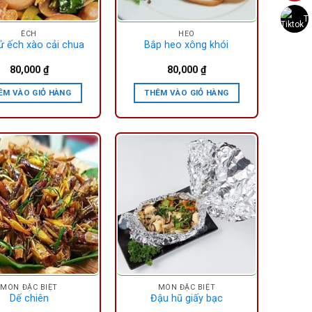
Ti
ẾCH
HEO
ử ếch xào cải chua
Bắp heo xông khói
80,000
₫
80,000
₫
ÊM VÀO GIỎ HÀNG
THÊM VÀO GIỎ HÀNG
MÓN ĐẶC BIỆT
MÓN ĐẶC BIỆT
Dế chiên
Đậu hũ giấy bạc