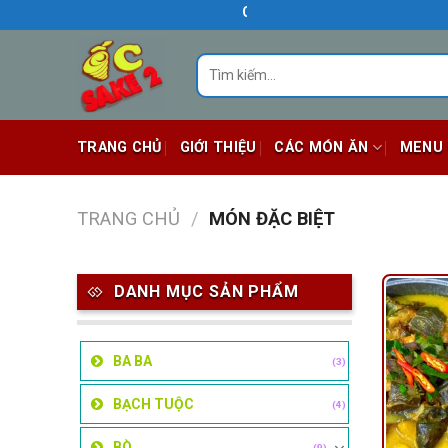
Skip
QUÁN ĂN NGON BIÊN HÒA
to
content
Tìm
kiếm:
TRANG CHỦ
GIỚI THIỆU
CÁC MÓN ĂN
MENU
TRANG CHỦ
/
MÓN ĐẶC BIỆT
DANH MỤC SẢN PHẨM
BA BA
(3)
BẠCH TUỘC
(4)
BÒ
(9)