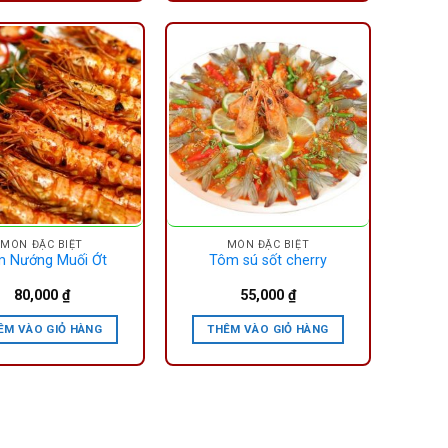
MÓN ĐẶC BIỆT
MÓN ĐẶC BIỆT
 Nướng Muối Ớt
Tôm sú sốt cherry
80,000
₫
55,000
₫
ÊM VÀO GIỎ HÀNG
THÊM VÀO GIỎ HÀNG