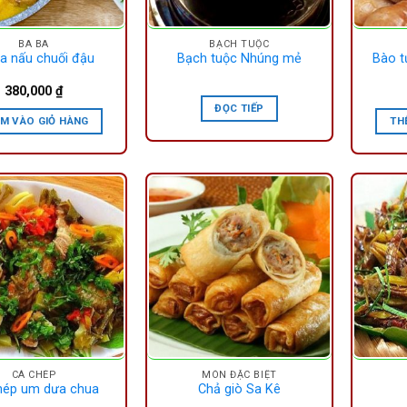
BA BA
BẠCH TUỘC
a nấu chuối đậu
Bạch tuộc Nhúng mẻ
Bào t
380,000
₫
ĐỌC TIẾP
M VÀO GIỎ HÀNG
TH
CÁ CHÉP
MÓN ĐẶC BIỆT
hép um dưa chua
Chả giò Sa Kê