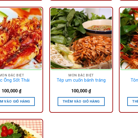
MÓN ĐẶC BIỆT
MÓN ĐẶC BIỆT
c Ống Sốt Thái
Tép um cuốn bánh tráng
Tôm
100,000
₫
100,000
₫
M VÀO GIỎ HÀNG
THÊM VÀO GIỎ HÀNG
TH