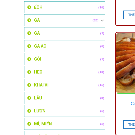
ẾCH
(10)
THÊ
GÀ
(20)
GÀ
(2)
GÀ ÁC
(0)
GỎI
(7)
HEO
(18)
KHAI VỊ
(16)
LẪU
(8)
Gi
LƯƠN
(6)
MÌ, MIẾN
(4)
THÊ