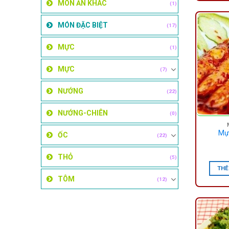
MÓN ĂN KHÁC
(1)
MÓN ĐẶC BIỆT
(17)
MỰC
(1)
MỰC
(7)
NƯỚNG
(22)
NƯỚNG-CHIÊN
(0)
Mự
ỐC
(22)
THỎ
(5)
THÊ
TÔM
(12)