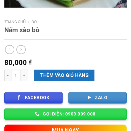
TRANG CHỦ
/
BÒ
Nấm xào bò
80,000
₫
Số lượng
THÊM VÀO GIỎ HÀNG
FACEBOOK
ZALO
GỌI ĐIỆN: 0903 009 008
MUA NGAY