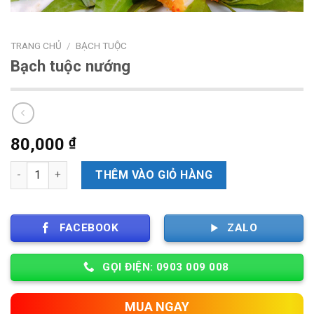
TRANG CHỦ
/
BẠCH TUỘC
Bạch tuộc nướng
80,000
₫
Số lượng
THÊM VÀO GIỎ HÀNG
FACEBOOK
ZALO
GỌI ĐIỆN: 0903 009 008
MUA NGAY