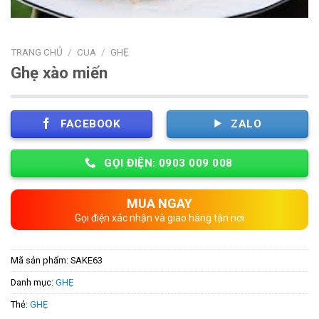
TRANG CHỦ
/
CUA
/
GHẸ
Ghẹ xào miến
FACEBOOK
ZALO
GỌI ĐIỆN: 0903 009 008
MUA NGAY
Gọi điện xác nhận và giao hàng tận nơi
Mã sản phẩm:
SAKE63
Danh mục:
GHẸ
Thẻ:
GHẸ