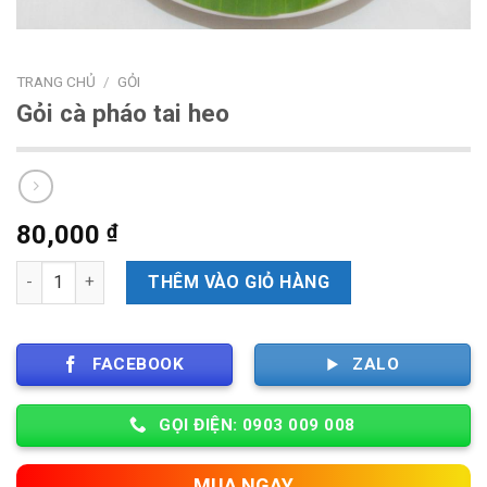
TRANG CHỦ
/
GỎI
Gỏi cà pháo tai heo
80,000
₫
Số lượng
THÊM VÀO GIỎ HÀNG
FACEBOOK
ZALO
GỌI ĐIỆN: 0903 009 008
MUA NGAY