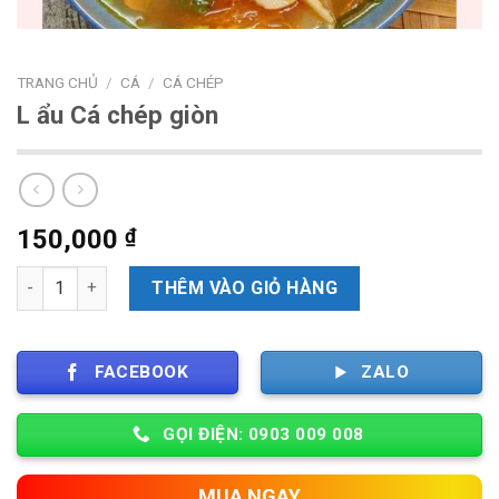
TRANG CHỦ
/
CÁ
/
CÁ CHÉP
L ẩu Cá chép giòn
150,000
₫
Số lượng
THÊM VÀO GIỎ HÀNG
FACEBOOK
ZALO
GỌI ĐIỆN: 0903 009 008
MUA NGAY