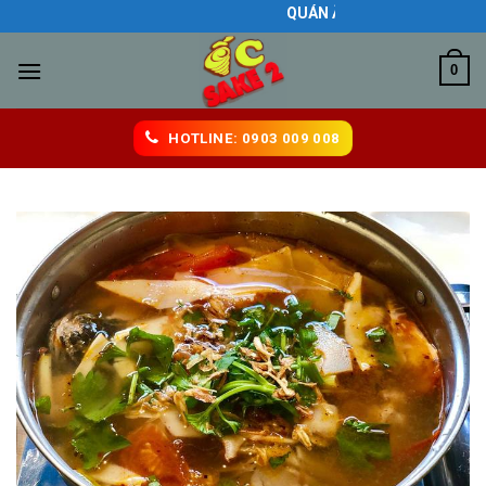
Skip
QUÁN ĂN NGON BIÊN HÒA
to
content
0
HOTLINE: 0903 009 008