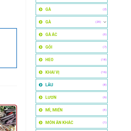
GÀ
(2)
GÀ
(20)
GÀ ÁC
(0)
GỎI
(7)
HEO
(18)
KHAI VỊ
(16)
LẪU
(8)
LƯƠN
(6)
MÌ, MIẾN
(4)
MÓN ĂN KHÁC
(1)