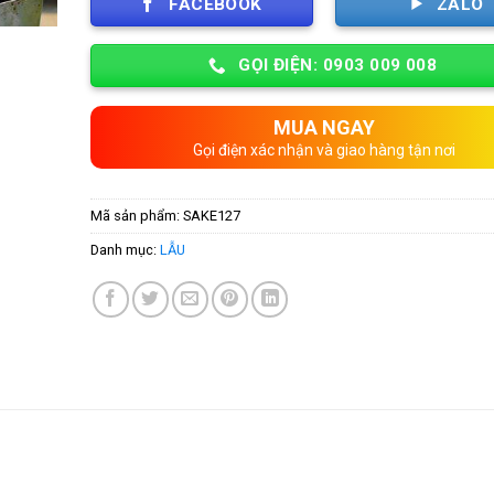
FACEBOOK
ZALO
GỌI ĐIỆN: 0903 009 008
MUA NGAY
Gọi điện xác nhận và giao hàng tận nơi
Mã sản phẩm:
SAKE127
Danh mục:
LẪU