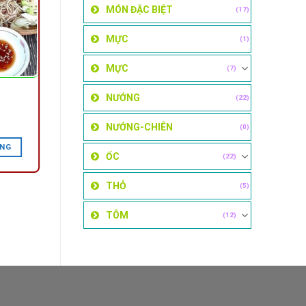
MÓN ĐẶC BIỆT
(17)
MỰC
(1)
MỰC
(7)
NƯỚNG
(22)
NƯỚNG-CHIÊN
(0)
ÀNG
ỐC
(22)
THỎ
(5)
TÔM
(12)