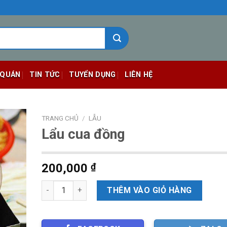
 QUÁN
TIN TỨC
TUYỂN DỤNG
LIÊN HỆ
TRANG CHỦ
/
LẪU
Lẩu cua đồng
200,000
₫
Số lượng
THÊM VÀO GIỎ HÀNG