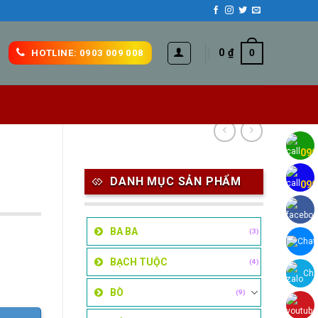
0
₫
0
HOTLINE: 0903 009 008
H
090
H
DANH MỤC SẢN PHẨM
090
BA BA
(3)
Chat
BẠCH TUỘC
(4)
Cha
BÒ
(9)