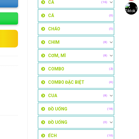
CÁ
(16)
Ti
CÁ
(0)
CHÁO
(5)
CHIM
(8)
CƠM, MÌ
(8)
COMBO
(2)
COMBO ĐẶC BIỆT
(4)
CUA
(8)
ĐỒ UỐNG
(18)
ĐỒ UỐNG
(0)
ẾCH
(10)