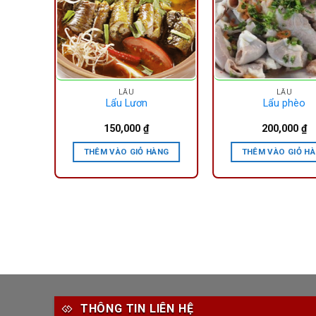
LẪU
LẪU
Lẩu Lươn
Lẩu phèo
150,000
₫
200,000
₫
ÀNG
THÊM VÀO GIỎ HÀNG
THÊM VÀO GIỎ H
THÔNG TIN LIÊN HỆ