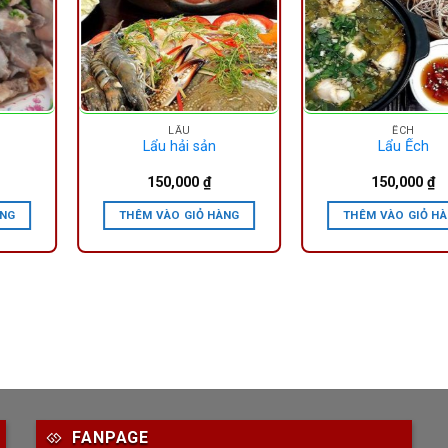
LẪU
ẾCH
Lẩu hải sản
Lẩu Ếch
150,000
₫
150,000
₫
ÀNG
THÊM VÀO GIỎ HÀNG
THÊM VÀO GIỎ H
FANPAGE