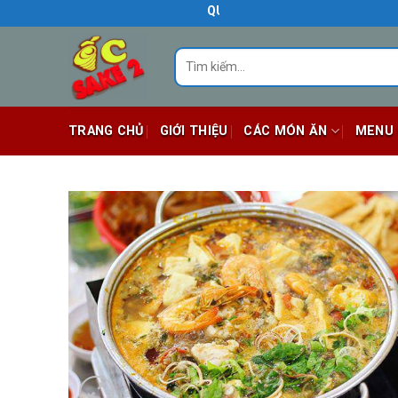
Skip
QUÁN ĂN NGON BIÊN HÒA
to
content
Tìm
kiếm:
TRANG CHỦ
GIỚI THIỆU
CÁC MÓN ĂN
MENU