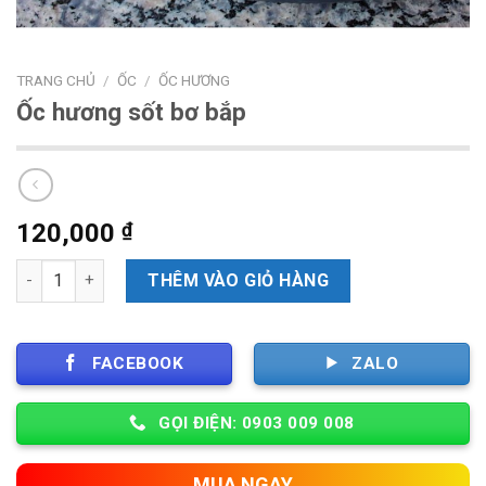
TRANG CHỦ
/
ỐC
/
ỐC HƯƠNG
Ốc hương sốt bơ bắp
120,000
₫
Số lượng
THÊM VÀO GIỎ HÀNG
FACEBOOK
ZALO
GỌI ĐIỆN: 0903 009 008
MUA NGAY