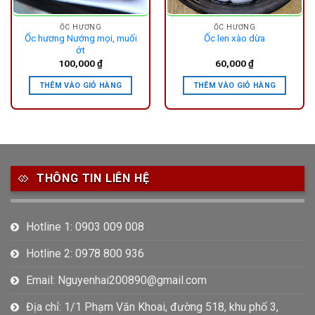
ỐC HƯƠNG
ỐC HƯƠNG
Ốc hương Nướng mọi, muối
Ốc len xào dừa
ớt
100,000
₫
60,000
₫
THÊM VÀO GIỎ HÀNG
THÊM VÀO GIỎ HÀNG
THÔNG TIN LIÊN HỆ
Hotline 1: 0903 009 008
Hotline 2: 0978 800 936
Email: Nguyenhai200890@gmail.com
Địa chỉ: 1/1 Phạm Văn Khoai, đường 518, khu phố 3,