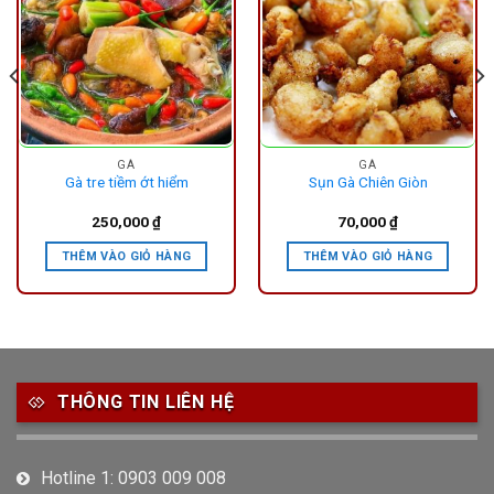
GÀ
GÀ
Gà tre tiềm ớt hiểm
Sụn Gà Chiên Giòn
250,000
₫
70,000
₫
THÊM VÀO GIỎ HÀNG
THÊM VÀO GIỎ HÀNG
THÔNG TIN LIÊN HỆ
Hotline 1: 0903 009 008