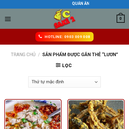
Skip
QUÁN ĂN NGON BIÊN HÒA
to
content
0
HOTLINE: 0903 009 008
TRANG CHỦ
/
SẢN PHẨM ĐƯỢC GẮN THẺ “LƯƠN”
LỌC