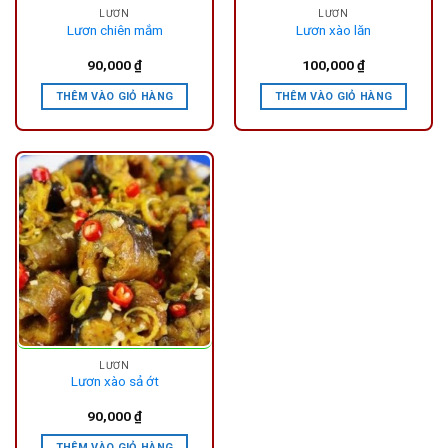
LƯƠN
LƯƠN
Lươn chiên mắm
Lươn xào lăn
90,000
₫
100,000
₫
THÊM VÀO GIỎ HÀNG
THÊM VÀO GIỎ HÀNG
LƯƠN
Lươn xào sả ớt
90,000
₫
THÊM VÀO GIỎ HÀNG