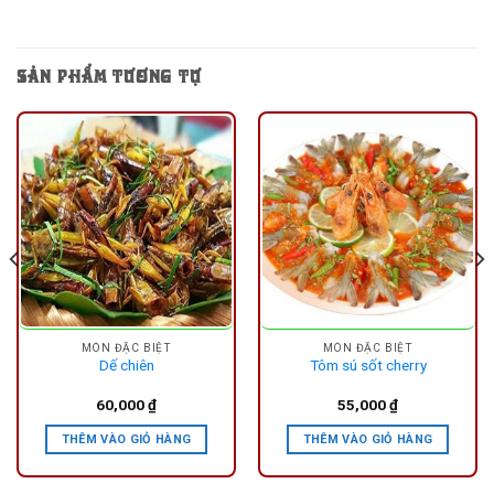
SẢN PHẨM TƯƠNG TỰ
MÓN ĐẶC BIỆT
MÓN ĐẶC BIỆT
Dế chiên
Tôm sú sốt cherry
60,000
₫
55,000
₫
THÊM VÀO GIỎ HÀNG
THÊM VÀO GIỎ HÀNG