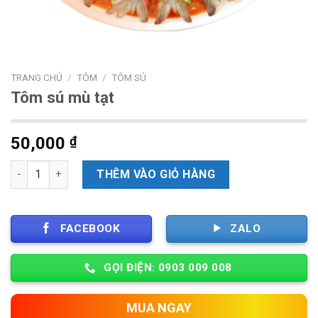
TRANG CHỦ
/
TÔM
/
TÔM SÚ
Tôm sú mù tạt
50,000
₫
Số lượng
THÊM VÀO GIỎ HÀNG
FACEBOOK
ZALO
GỌI ĐIỆN: 0903 009 008
MUA NGAY