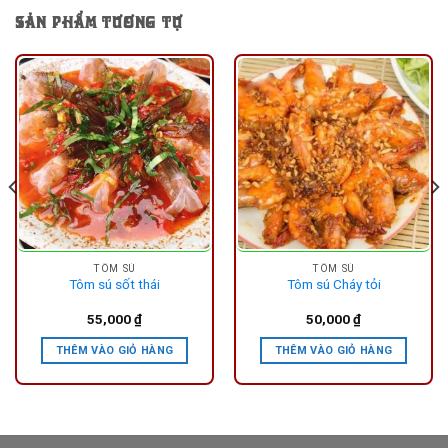
SẢN PHẨM TƯƠNG TỰ
TÔM SÚ
TÔM SÚ
Tôm sú sốt thái
Tôm sú Cháy tỏi
55,000
₫
50,000
₫
THÊM VÀO GIỎ HÀNG
THÊM VÀO GIỎ HÀNG