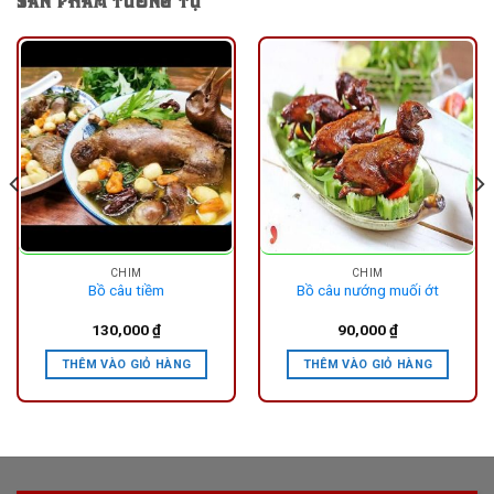
SẢN PHẨM TƯƠNG TỰ
CHIM
CHIM
Bồ câu tiềm
Bồ câu nướng muối ớt
130,000
₫
90,000
₫
THÊM VÀO GIỎ HÀNG
THÊM VÀO GIỎ HÀNG