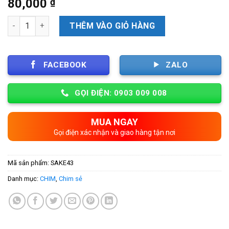
80,000
₫
Số lượng
THÊM VÀO GIỎ HÀNG
FACEBOOK
ZALO
GỌI ĐIỆN: 0903 009 008
MUA NGAY
Gọi điện xác nhận và giao hàng tận nơi
Mã sản phẩm:
SAKE43
Danh mục:
CHIM
,
Chim sẻ