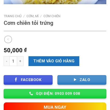
TRANG CHỦ
/
CƠM, MÌ
/
CƠM CHIÊN
Cơm chiên tỏi trứng
50,000
₫
Số lượng
THÊM VÀO GIỎ HÀNG
FACEBOOK
ZALO
GỌI ĐIỆN: 0903 009 008
MUA NGAY