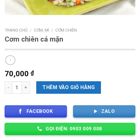
TRANG CHỦ
/
CƠM, MÌ
/
CƠM CHIÊN
Cơm chiên cá mặn
70,000
₫
Số lượng
THÊM VÀO GIỎ HÀNG
FACEBOOK
ZALO
GỌI ĐIỆN: 0903 009 008