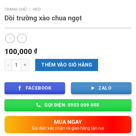
TRANG CHỦ
/
HEO
Dồi trường xào chua ngọt
100,000
₫
Số lượng
THÊM VÀO GIỎ HÀNG
FACEBOOK
ZALO
GỌI ĐIỆN: 0903 009 008
MUA NGAY
Gọi điện xác nhận và giao hàng tận nơi