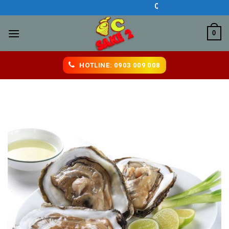
Skip
QUÁN ĂN NGON BIÊN HÒ
to
content
0
HOTLINE: 0903 009 008