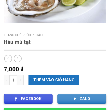
TRANG CHỦ
/
ỐC
/
HÀO
Hàu mù tạt
7,000
₫
Số lượng
THÊM VÀO GIỎ HÀNG
FACEBOOK
ZALO