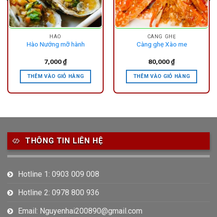
HÀO
CÀNG GHẸ
Hào Nướng mỡ hành
Càng ghẹ Xào me
7,000
₫
80,000
₫
THÊM VÀO GIỎ HÀNG
THÊM VÀO GIỎ HÀNG
THÔNG TIN LIÊN HỆ
Hotline 1: 0903 009 008
Hotline 2: 0978 800 936
Email: Nguyenhai200890@gmail.com