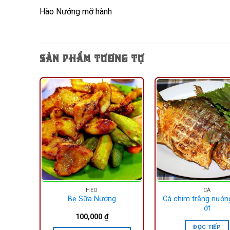
Hào Nướng mỡ hành
SẢN PHẨM TƯƠNG TỰ
HEO
CÁ
ối ớt
Bẹ Sữa Nướng
Cá chim trắng nướn
ớt
100,000
₫
ĐỌC TIẾP