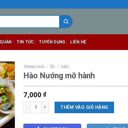
 QUÁN
TIN TỨC
TUYỂN DỤNG
LIÊN HỆ
TRANG CHỦ
/
ỐC
/
HÀO
Hào Nướng mỡ hành
7,000
₫
Số lượng
THÊM VÀO GIỎ HÀNG