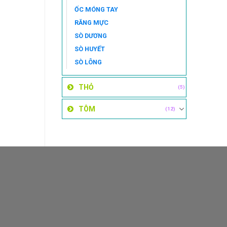
ỐC MÓNG TAY
RĂNG MỰC
SÒ DƯƠNG
SÒ HUYẾT
SÒ LÔNG
THỎ
(5)
TÔM
(12)