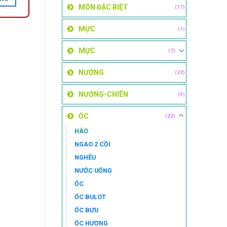
MÓN ĐẶC BIỆT
(17)
MỰC
(1)
MỰC
(7)
NƯỚNG
(22)
NƯỚNG-CHIÊN
(0)
ỐC
(22)
HÀO
NGAO 2 CỒI
NGHÊU
NƯỚC UỐNG
ỐC
ỐC BULOT
ỐC BƯU
ỐC HƯƠNG