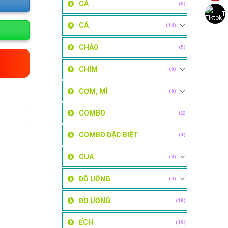
CÁ
(0)
Ti
CÁ
(16)
CHÁO
(5)
CHIM
(8)
CƠM, MÌ
(8)
COMBO
(2)
COMBO ĐẶC BIỆT
(4)
CUA
(8)
ĐỒ UỐNG
(0)
ĐỒ UỐNG
(18)
ẾCH
(10)