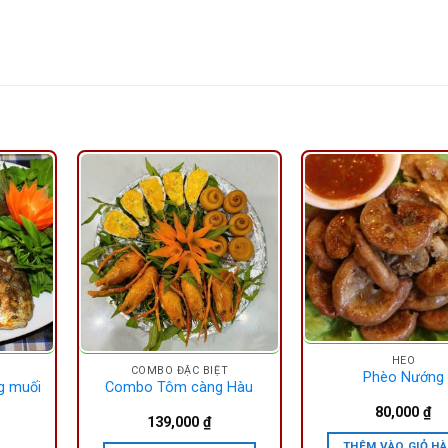
HEO
COMBO ĐẶC BIỆT
Phèo Nướng
g muối
Combo Tôm càng Hàu
80,000
₫
139,000
₫
THÊM VÀO GIỎ H