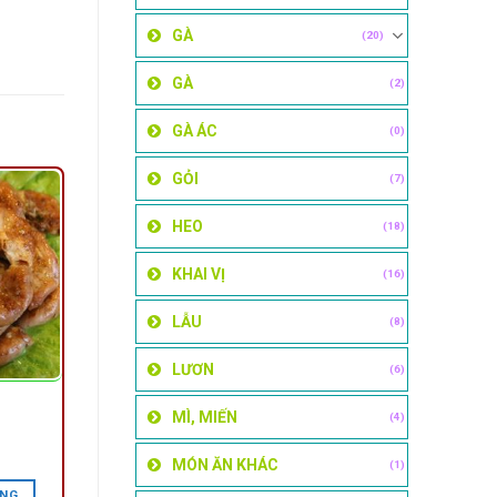
GÀ
(20)
GÀ
(2)
GÀ ÁC
(0)
GỎI
(7)
HEO
(18)
KHAI VỊ
(16)
LẪU
(8)
LƯƠN
(6)
MÌ, MIẾN
(4)
MÓN ĂN KHÁC
(1)
ÀNG