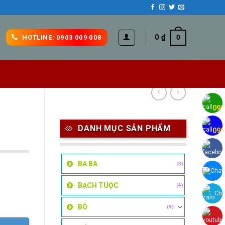
0
₫
0
HOTLINE: 0903 009 008
H
090
H
DANH MỤC SẢN PHẨM
090
BA BA
(3)
Chat
BẠCH TUỘC
(4)
Cha
BÒ
(9)