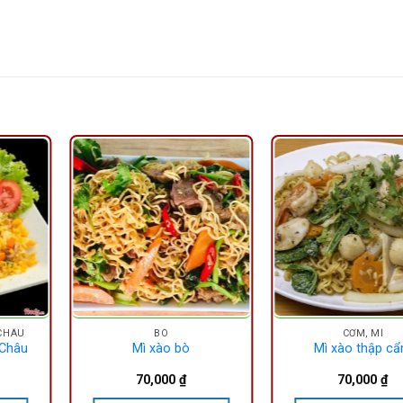
CHÂU
BÒ
CƠM, MÌ
 Châu
Mì xào bò
Mì xào thập c
70,000
₫
70,000
₫