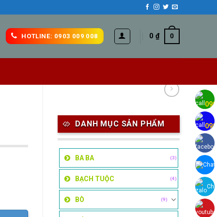
0
₫
0
HOTLINE: 0903 009 008
H
090
H
DANH MỤC SẢN PHẨM
090
BA BA
(3)
Chat
BẠCH TUỘC
(4)
Cha
BÒ
(9)