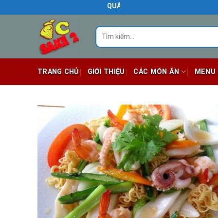
Skip
QUÁN ĂN NGON BIÊN HÒA
to
content
Tìm
kiếm:
TRANG CHỦ
GIỚI THIỆU
CÁC MÓN ĂN
MENU