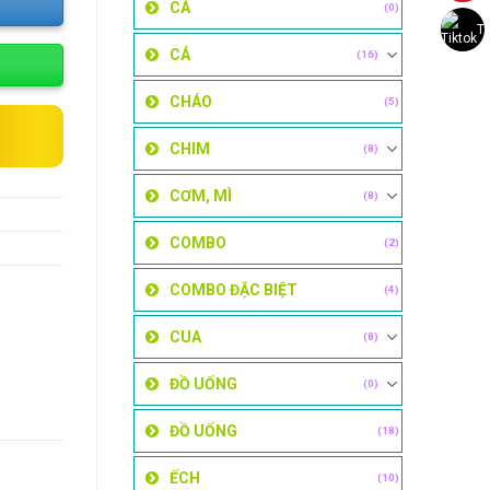
CÁ
(0)
Ti
CÁ
(16)
CHÁO
(5)
CHIM
(8)
CƠM, MÌ
(8)
COMBO
(2)
COMBO ĐẶC BIỆT
(4)
CUA
(8)
ĐỒ UỐNG
(0)
ĐỒ UỐNG
(18)
ẾCH
(10)