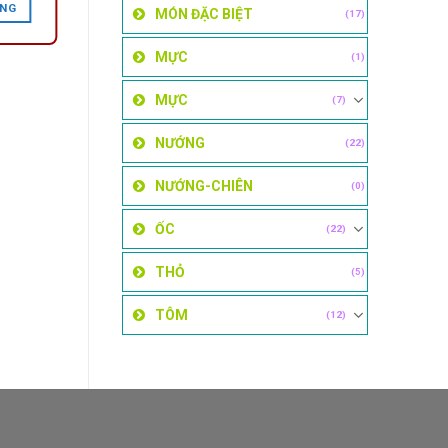
ÀNG
MÓN ĐẶC BIỆT
(17)
MỰC
(1)
MỰC
(7)
NƯỚNG
(22)
NƯỚNG-CHIÊN
(0)
ỐC
(22)
THỎ
(5)
TÔM
(12)