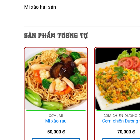
Mì xào hải sản
SẢN PHẨM TƯƠNG TỰ
CƠM, MÌ
CƠM CHIÊN DƯƠNG 
mặn
Mì xào rau
Cơm chiên Dương
50,000
₫
70,000
₫