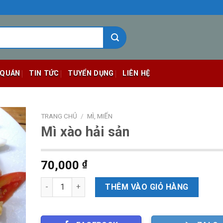
 QUÁN
TIN TỨC
TUYỂN DỤNG
LIÊN HỆ
TRANG CHỦ
/
MÌ, MIẾN
Mì xào hải sản
70,000
₫
Số lượng
THÊM VÀO GIỎ HÀNG