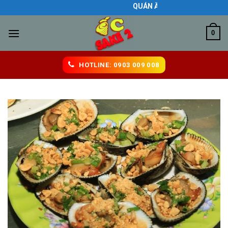
Skip
QUÁN ĂN NGON BIÊN HÒA
to
content
0
HOTLINE: 0903 009 008