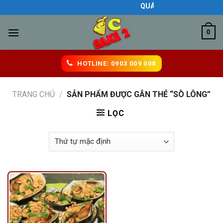
Skip
QUÁN ĂN NGON BIÊN HÒA
to
content
0
HOTLINE: 0903 009 008
TRANG CHỦ
/
SẢN PHẨM ĐƯỢC GẮN THẺ “SÒ LÔNG”
LỌC