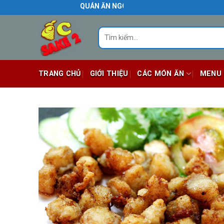
Skip
QUÁN ĂN NGON BIÊN HÒA
to
content
Tìm
kiếm:
TRANG CHỦ
GIỚI THIỆU
CÁC MÓN ĂN
MENU