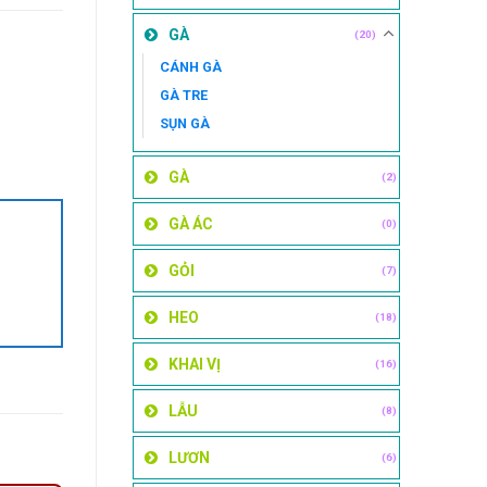
GÀ
(20)
CÁNH GÀ
GÀ TRE
SỤN GÀ
GÀ
(2)
GÀ ÁC
(0)
GỎI
(7)
HEO
(18)
KHAI VỊ
(16)
LẪU
(8)
LƯƠN
(6)