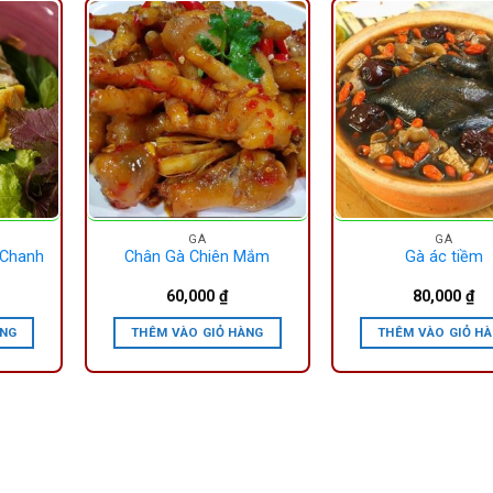
GÀ
GÀ
 Chanh
Chân Gà Chiên Mắm
Gà ác tiềm
60,000
₫
80,000
₫
ÀNG
THÊM VÀO GIỎ HÀNG
THÊM VÀO GIỎ H