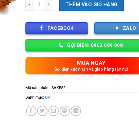
Số lượng
THÊM VÀO GIỎ HÀNG
FACEBOOK
ZALO
GỌI ĐIỆN: 0903 009 008
MUA NGAY
Gọi điện xác nhận và giao hàng tận nơi
Mã sản phẩm:
SAKE82
Danh mục:
GÀ