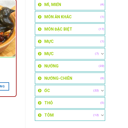
MÌ, MIẾN
(4)
MÓN ĂN KHÁC
(1)
MÓN ĐẶC BIỆT
(17)
MỰC
(1)
MỰC
(7)
NƯỚNG
(22)
NƯỚNG-CHIÊN
(0)
ÀNG
ỐC
(22)
THỎ
(5)
TÔM
(12)