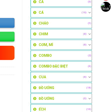
CÁ
(0)
Ti
CÁ
(16)
CHÁO
(5)
CHIM
(8)
CƠM, MÌ
(8)
COMBO
(2)
COMBO ĐẶC BIỆT
(4)
CUA
(8)
ĐỒ UỐNG
(18)
ĐỒ UỐNG
(0)
ẾCH
(10)