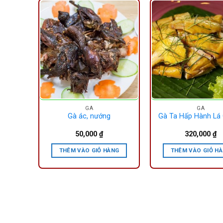
GÀ
GÀ
g
Gà ác, nướng
Gà Ta Hấp Hành Lá
50,000
₫
320,000
₫
ÀNG
THÊM VÀO GIỎ HÀNG
THÊM VÀO GIỎ H