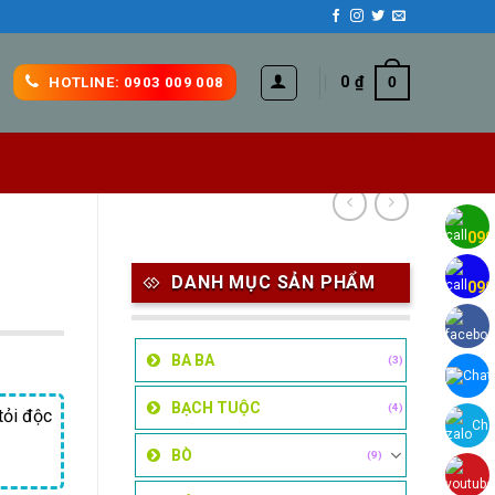
0
₫
0
HOTLINE: 0903 009 008
H
090
H
DANH MỤC SẢN PHẨM
090
BA BA
(3)
Chat
BẠCH TUỘC
(4)
tỏi độc
Cha
BÒ
(9)