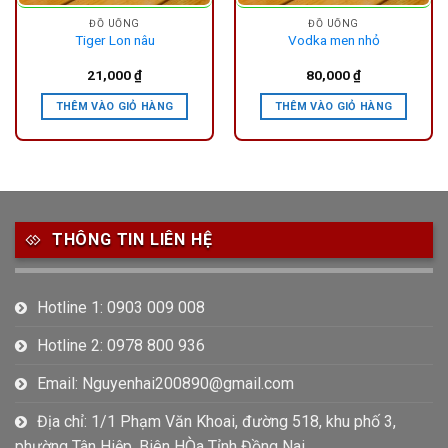
ĐỒ UỐNG
ĐỒ UỐNG
Tiger Lon nâu
Vodka men nhỏ
21,000
₫
80,000
₫
THÊM VÀO GIỎ HÀNG
THÊM VÀO GIỎ HÀNG
THÔNG TIN LIÊN HỆ
Hotline 1: 0903 009 008
Hotline 2: 0978 800 936
Email: Nguyenhai200890@gmail.com
Địa chỉ: 1/1 Phạm Văn Khoai, đường 518, khu phố 3,
phường Tân Hiệp, Biên HÒa Tỉnh Đồng Nai