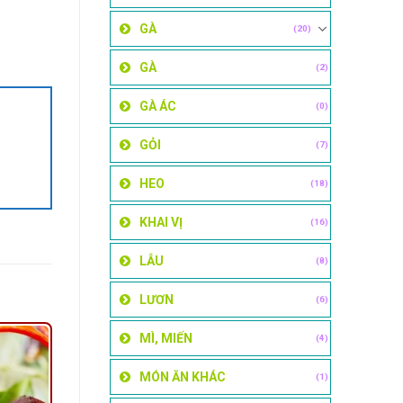
GÀ
(20)
GÀ
(2)
GÀ ÁC
(0)
GỎI
(7)
HEO
(18)
KHAI VỊ
(16)
LẪU
(8)
LƯƠN
(6)
MÌ, MIẾN
(4)
MÓN ĂN KHÁC
(1)