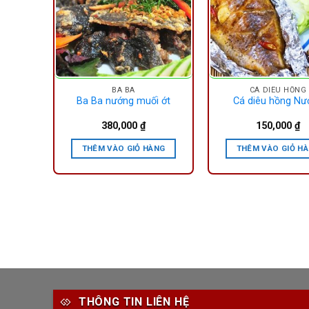
BA BA
CÁ DIÊU HỒNG
Hồng
Ba Ba nướng muối ớt
Cá diêu hồng Nư
380,000
₫
150,000
₫
ÀNG
THÊM VÀO GIỎ HÀNG
THÊM VÀO GIỎ H
THÔNG TIN LIÊN HỆ