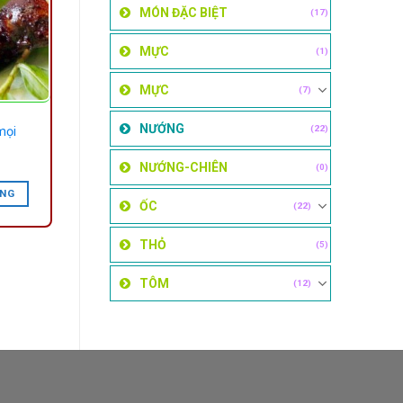
MÓN ĐẶC BIỆT
(17)
MỰC
(1)
MỰC
(7)
NƯỚNG
(22)
mọi
NƯỚNG-CHIÊN
(0)
ÀNG
ỐC
(22)
THỎ
(5)
TÔM
(12)