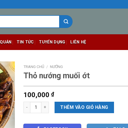
 QUÁN
TIN TỨC
TUYỂN DỤNG
LIÊN HỆ
TRANG CHỦ
/
NƯỚNG
Thỏ nướng muối ớt
100,000
₫
Số lượng
THÊM VÀO GIỎ HÀNG