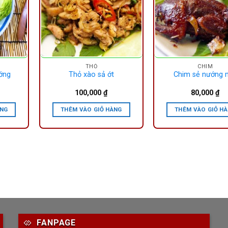
THỎ
CHIM
ớng
Thỏ xào sả ớt
Chim sẻ nướng 
100,000
₫
80,000
₫
ÀNG
THÊM VÀO GIỎ HÀNG
THÊM VÀO GIỎ H
FANPAGE