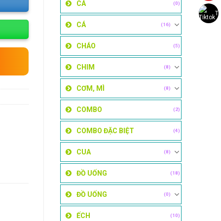
CÁ
(0)
Ti
CÁ
(16)
CHÁO
(5)
CHIM
(8)
CƠM, MÌ
(8)
COMBO
(2)
COMBO ĐẶC BIỆT
(4)
CUA
(8)
ĐỒ UỐNG
(18)
ĐỒ UỐNG
(0)
ẾCH
(10)