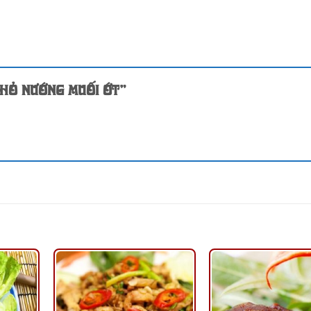
Thỏ nướng muối ớt”