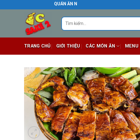
Skip
QUÁN ĂN NGON BIÊN HÒA
to
content
Tìm
kiếm:
TRANG CHỦ
GIỚI THIỆU
CÁC MÓN ĂN
MENU