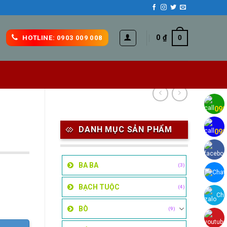
0
₫
0
HOTLINE: 0903 009 008
H
090
H
DANH MỤC SẢN PHẨM
090
BA BA
(3)
Chat
BẠCH TUỘC
(4)
Cha
BÒ
(9)