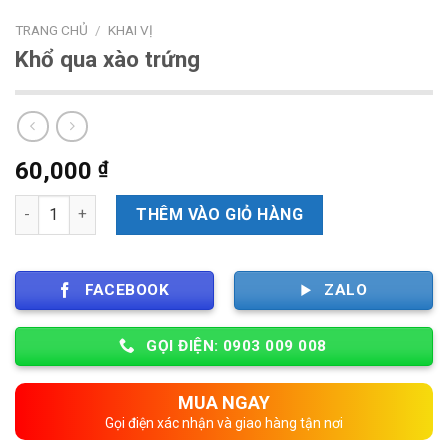
TRANG CHỦ
/
KHAI VỊ
Khổ qua xào trứng
60,000
₫
Số lượng
THÊM VÀO GIỎ HÀNG
FACEBOOK
ZALO
GỌI ĐIỆN: 0903 009 008
MUA NGAY
Gọi điện xác nhận và giao hàng tận nơi