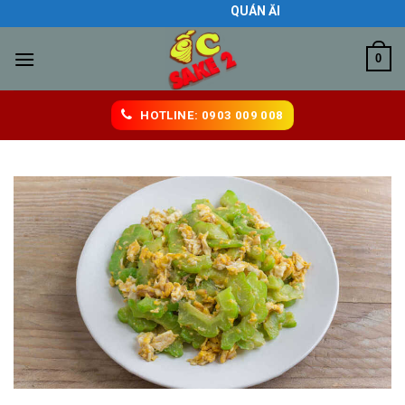
Skip
QUÁN ĂN NGON BIÊN HÒA
to
content
0
HOTLINE: 0903 009 008