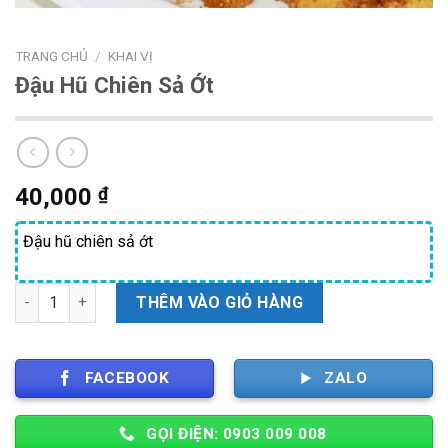
TRANG CHỦ
/
KHAI VỊ
Đậu Hũ Chiên Sả Ớt
40,000
₫
Đậu hũ chiên sả ớt
Số lượng
THÊM VÀO GIỎ HÀNG
FACEBOOK
ZALO
GỌI ĐIỆN: 0903 009 008