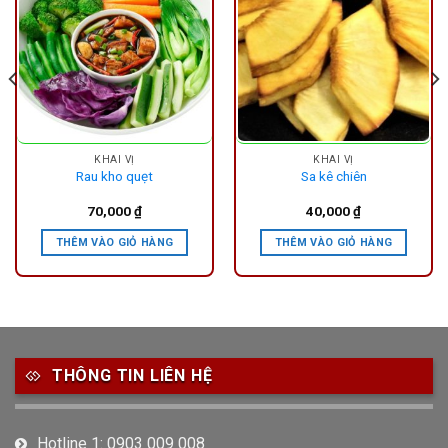
KHAI VỊ
KHAI VỊ
Rau kho quẹt
Sa kê chiên
70,000
₫
40,000
₫
THÊM VÀO GIỎ HÀNG
THÊM VÀO GIỎ HÀNG
THÔNG TIN LIÊN HỆ
Hotline 1: 0903 009 008