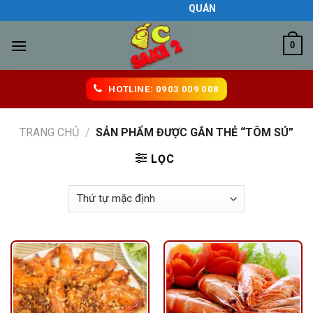
Skip
QUÁN ĂN NGON BIÊN HÒA
to
content
0
HOTLINE: 0903 009 008
TRANG CHỦ
/
SẢN PHẨM ĐƯỢC GẮN THẺ “TÔM SÚ”
LỌC