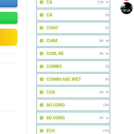
CÁ
(16)
Ti
CÁ
(0)
CHÁO
(5)
CHIM
(8)
CƠM, MÌ
(8)
COMBO
(2)
COMBO ĐẶC BIỆT
(4)
CUA
(8)
ĐỒ UỐNG
(18)
ĐỒ UỐNG
(0)
ẾCH
(10)