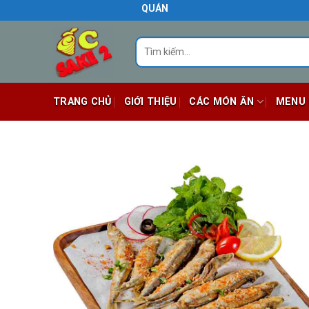
Skip
QUÁN ĂN NGON BIÊN HÒA
to
content
Tìm
kiếm:
TRANG CHỦ
GIỚI THIỆU
CÁC MÓN ĂN
MENU