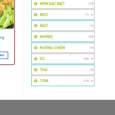
MÓN ĐẶC BIỆT
(17)
MỰC
(7)
MỰC
(1)
NƯỚNG
(22)
ông
NƯỚNG-CHIÊN
(0)
ÀNG
ỐC
(22)
THỎ
(5)
TÔM
(12)