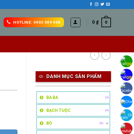
0
₫
0
HOTLINE: 0903 009 008
H
090
H
DANH MỤC SẢN PHẨM
090
BA BA
(3)
Chat
BẠCH TUỘC
(4)
Cha
BÒ
(9)