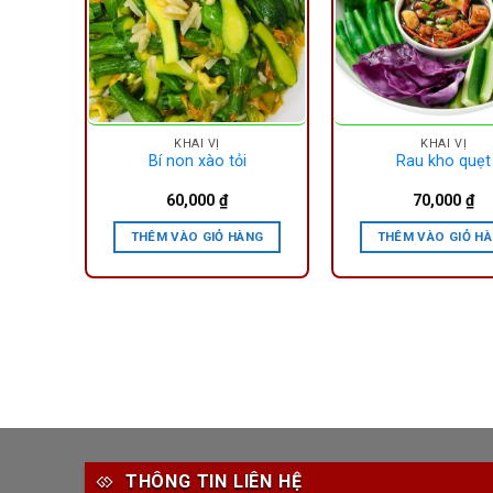
KHAI VỊ
KHAI VỊ
Bí non xào tỏi
Rau kho quẹt
60,000
₫
70,000
₫
ÀNG
THÊM VÀO GIỎ HÀNG
THÊM VÀO GIỎ H
THÔNG TIN LIÊN HỆ