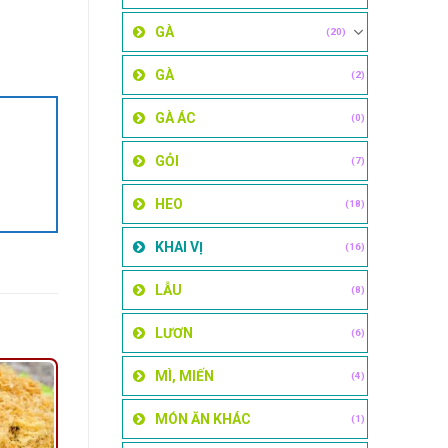
GÀ
(20)
GÀ
(2)
GÀ ÁC
(0)
GỎI
(7)
HEO
(18)
KHAI VỊ
(16)
LẪU
(8)
LƯƠN
(6)
MÌ, MIẾN
(4)
MÓN ĂN KHÁC
(1)