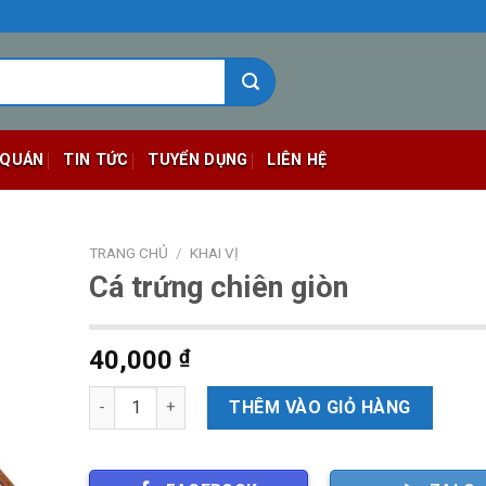
 QUÁN
TIN TỨC
TUYỂN DỤNG
LIÊN HỆ
TRANG CHỦ
/
KHAI VỊ
Cá trứng chiên giòn
40,000
₫
Số lượng
THÊM VÀO GIỎ HÀNG